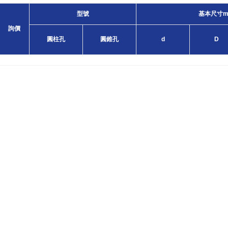
型號
基本尺寸
詢價
圓柱孔
圓錐孔
d
D