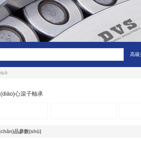
高級
子軸承
(diào)心滾子軸承
chǎn)品參數(shù)