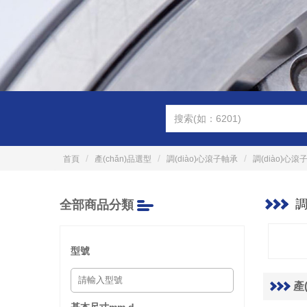
首頁
產(chǎn)品選型
調(diào)心滾子軸承
調(diào)心滾
調
全部商品分類
型號
產(