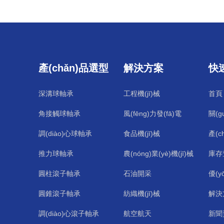
43
mm
45
mm
1320
mm
1500
mm
540
mm
560
mm
46
mm
47
mm
1800
mm
580
mm
600
mm
48
mm
50
mm
620
mm
650
mm
51
mm
52
mm
670
mm
680
mm
52.4
mm
53
mm
700
mm
710
mm
55
mm
56
mm
產(chǎn)品選型
解決方案
快
720
mm
750
mm
58
mm
60
mm
760
mm
780
mm
60.3
mm
62
mm
790
mm
800
mm
深溝球軸承
工程機(jī)械
首頁
64
mm
65
mm
820
mm
830
mm
67
mm
68
mm
角接觸球軸承
風(fēng)力發(fā)電
關(g
850
mm
870
mm
69
mm
69.8
mm
900
mm
920
mm
73
mm
74
mm
調(diào)心球軸承
食品機(jī)械
產(c
950
mm
980
mm
75
mm
76
mm
1000
mm
1030
mm
80
mm
82
mm
推力球軸承
農(nóng)業(yè)機(jī)械
庫存
1060
mm
1090
mm
85
mm
86
mm
1120
mm
1150
mm
圓柱滾子軸承
石油開采
優(
88
mm
90
mm
1180
mm
1220
mm
92
mm
93
mm
圓錐滾子軸承
紡織機(jī)械
解決
1250
mm
1280
mm
96
mm
98
mm
1320
mm
1360
mm
100
mm
102
mm
調(diào)心滾子軸承
航空航天
新聞
1400
mm
1420
mm
104
mm
106
mm