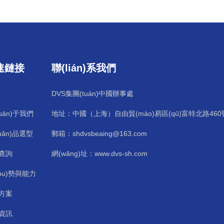
速鏈接
聯(lián)系我們
DVS集團(tuán)中國辦事處
uān)于我們
地址：中國（上海）自由貿(mào)易區(qū)富特北路460
hǎn)品選型
郵箱：shdvsbeaing@163.com
查詢
網(wǎng)址：www.dvs-sh.com
yōu)勢與能力
方案
資訊