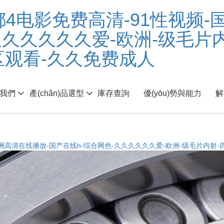
都4电影免费高清-91性视频
久久久久久久爱-欧洲-级毛片内
区观看-久久免费成人
于我們
產(chǎn)品選型
庫存查詢
優(yōu)勢與能力
解
亚洲高清在线播放-国产在线h-综合网色-久久久久久久爱-欧洲-级毛片内射-