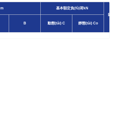
mm
基本額定負(fù)荷kN
疲勞負(fù)荷極
限 Pu
B
動態(tài) C
靜態(tài) Co