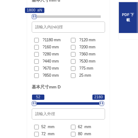
基本尺寸mm
d
1800
NaN
PDF 下
載
?1180
mm
?120
mm
?160
mm
?200
mm
?280
mm
?360
mm
?440
mm
?530
mm
?670
mm
?75
mm
?850
mm
25
mm
30
mm
35
mm
基本尺寸mm
D
40
mm
45
mm
50
mm
55
mm
52
2180
60
mm
65
mm
70
mm
75
mm
80
mm
85
mm
90
mm
95
mm
52
mm
62
mm
100
mm
110
mm
72
mm
80
mm