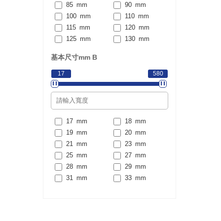
120
mm
130
mm
85
mm
90
mm
140
mm
150
mm
100
mm
110
mm
160
mm
170
mm
115
mm
120
mm
180
mm
190
mm
125
mm
130
mm
200
mm
220
mm
140
mm
150
mm
基本尺寸mm
B
240
mm
260
mm
160
mm
165
mm
280
mm
300
mm
170
mm
180
mm
17
580
320
mm
340
mm
190
mm
200
mm
360
mm
380
mm
210
mm
215
mm
400
mm
420
mm
225
mm
230
mm
440
mm
460
mm
240
mm
250
mm
17
mm
18
mm
480
mm
500
mm
260
mm
270
mm
19
mm
20
mm
530
mm
560
mm
280
mm
290
mm
21
mm
23
mm
600
mm
630
mm
300
mm
310
mm
25
mm
27
mm
670
mm
710
mm
320
mm
340
mm
28
mm
29
mm
750
mm
800
mm
360
mm
370
mm
31
mm
33
mm
850
mm
900
mm
380
mm
400
mm
35
mm
36
mm
950
mm
1000
mm
420
mm
440
mm
37
mm
39
mm
1060
mm
1120
mm
460
mm
480
mm
40
mm
41
mm
1180
mm
1250
mm
500
mm
520
mm