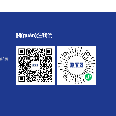
關(guān)注我們
號3層