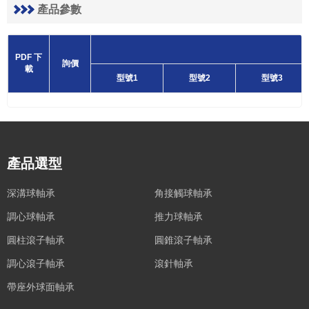
18.5
mm
19
mm
20
mm
產品參數
20.5
mm
22.5
mm
23
mm
23.5
mm
24
mm
24.5
mm
PDF 下
26
mm
28.5
mm
30
mm
詢價
載
型號1
型號2
型號3
31.5
mm
34.5
mm
36.5
mm
38.5
mm
41
mm
43.5
mm
44
mm
48.5
mm
產品選型
深溝球軸承
角接觸球軸承
調心球軸承
推力球軸承
圓柱滾子軸承
圓錐滾子軸承
調心滾子軸承
滾針軸承
帶座外球面軸承