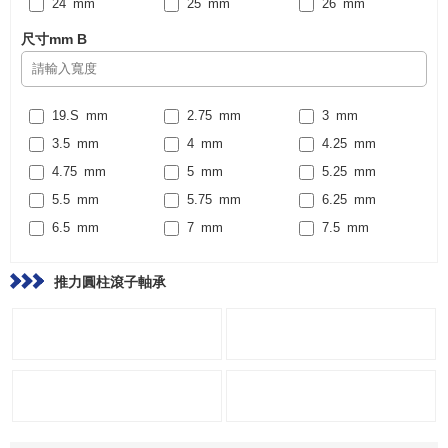
198
24
mm
mm
210
25
mm
mm
212
26
mm
mm
213
27
mm
mm
222
28
mm
mm
225
30
mm
mm
尺寸mm
B
230
31
mm
mm
237
34
mm
mm
240
35
mm
mm
247
36
mm
mm
250
37
mm
mm
267
38
mm
mm
270
39
19.S
mm
mm
mm
277
42
2.75
mm
mm
mm
280
45
3
mm
mm
mm
297
46
3.5
mm
mm
mm
300
48
4
mm
mm
mm
317
50
4.25
mm
mm
mm
320
51
4.75
mm
mm
mm
335
53
5
mm
mm
mm
340
54
5.25
mm
mm
mm
347
55
5.5
mm
mm
mm
355
56
5.75
mm
mm
mm
360
58
6.25
mm
mm
mm
375
5A
6.5
mm
mm
mm
376
60
7
mm
mm
mm
380
62
7.5
mm
mm
mm
396
63
8
mm
mm
mm
400
67
8.25
mm
mm
mm
415
73
8.5
mm
mm
mm
推力圓柱滾子軸承
420
78
9
mm
mm
mm
440
79
9.5
mm
mm
mm
480
80
10
mm
mm
mm
520
85
10.5
mm
mm
mm
540
90
11
mm
mm
mm
575
95
11.5
mm
mm
mm
103
12
mm
mm
109
12.5
mm
mm
115
13
mm
mm
122
13.5
mm
mm
132
14
mm
mm
145
14.5
mm
mm
155
15
mm
mm
15.5
mm
16
mm
16.5
mm
17
mm
18
mm