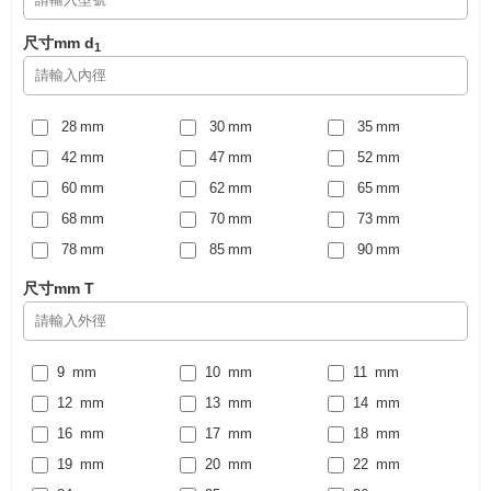
尺寸mm
d
1
28
mm
30
mm
35
mm
42
mm
47
mm
52
mm
60
mm
62
mm
65
mm
68
mm
70
mm
73
mm
78
mm
85
mm
90
mm
95
mm
100
mm
105
mm
尺寸mm
T
110
mm
115
mm
120
mm
125
mm
130
mm
135
mm
140
9
mm
mm
145
10
mm
mm
150
11
mm
mm
155
12
mm
mm
160
13
mm
mm
170
14
mm
mm
178
16
mm
mm
180
17
mm
mm
187
18
mm
mm
188
19
mm
mm
190
20
mm
mm
197
22
mm
mm